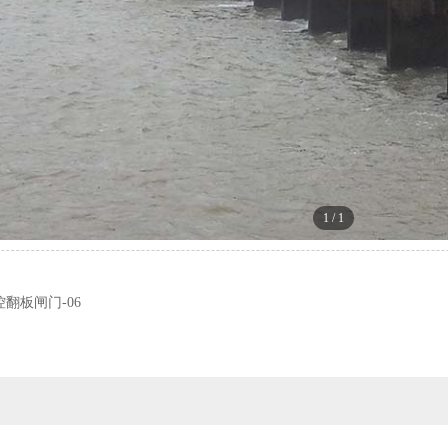
1
/
1
翻板闸门-06