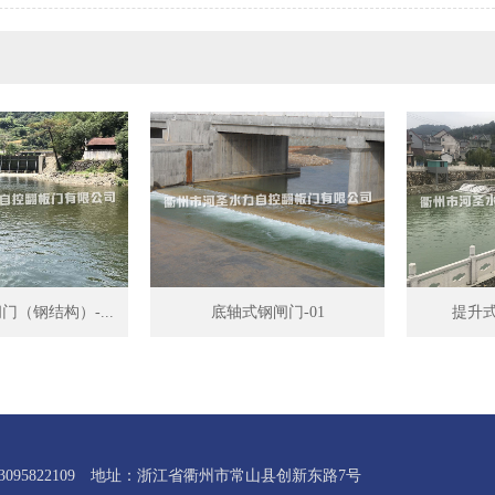
（钢结构）-...
底轴式钢闸门-01
提升式
095822109
地址：浙江省衢州市常山县创新东路7号