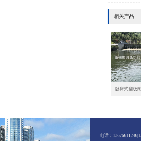
相关产品
卧床式翻板闸门
电话：13676611246|13