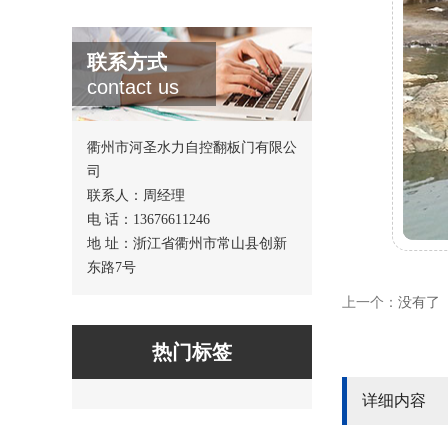
联系方式
contact us
衢州市河圣水力自控翻板门有限公
司
联系人：周经理
电 话：13676611246
地 址：浙江省衢州市常山县创新
东路7号
上一个：
没有了
热门标签
详细内容