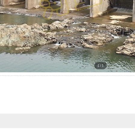
1
/
1